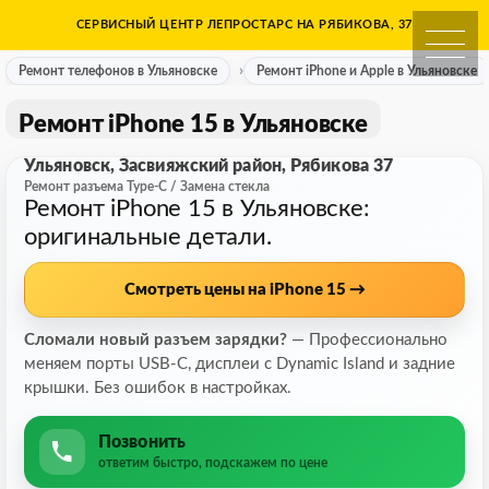
Skip
СЕРВИСНЫЙ ЦЕНТР ЛЕПРОСТАРС НА РЯБИКОВА, 37
Ремонт телефонов в Ульяно
to
content
Ремонт телефонов в Ульяновске
Ремонт iPhone и Apple в Ульяновске
Ремонт iPhone 15 в Ульяновске
Ульяновск, Засвияжский район, Рябикова 37
Ремонт разъема Type-C / Замена стекла
Ремонт iPhone 15 в Ульяновске:
оригинальные детали.
Смотреть цены на iPhone 15 →
Сломали новый разъем зарядки?
— Профессионально
меняем порты USB-C, дисплеи с Dynamic Island и задние
крышки. Без ошибок в настройках.
Позвонить
ответим быстро, подскажем по цене