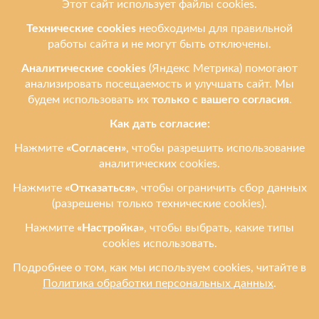
О нас
Мы ремонтируем
Услуги
Ремонтируем бренды
Контакты
Ульяновск, ул. Рябикова, 37
Фото входа и ориентиры →
+7 (908) 474-95-12
leprostars@gmail.com
Пн–Пт: 11:00–18:00
Сб–Вс: 11:00–16:00