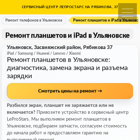
Skip
СЕРВИСНЫЙ ЦЕНТР ЛЕПРОСТАРС НА РЯБИКОВА, 37
Ремонт телефонов в Ульяно
to
content
Ремонт телефонов в Ульяновске
Ремонт планшетов и iPad в Ульяновс
Ремонт планшетов и iPad в Ульяновске
Ульяновск, Засвияжский район, Рябикова 37
iPad / Samsung / Huawei / Lenovo / Xiaomi
Ремонт планшетов в Ульяновске:
диагностика, замена экрана и разъема
зарядки
Смотреть цены на ремонт →
Разбился экран, планшет не заряжается или не
включается?
Привозите устройство в сервисный центр
LeProStars. Мы выполняем ремонт планшетов в
Ульяновске, подбираем запчасти, согласуем стоимость
до начала работ и предоставляем гарантию на
выполненный ремонт.