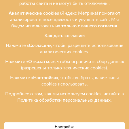
Мы ремонтируем
Услуги
Ремонтируем бренды
Контакты
Ульяновск, ул. Рябикова, 37
Фото входа и ориентиры →
+7 (908) 474-95-12
leprostars@gmail.com
Пн–Пт: 11:00–18:00
Сб–Вс: 11:00–16:00
2012–2026 Leprostars.ru (Лепростарс точка ру) — ремонт телефонов,
планшетов и ноутбуков в Ульяновске