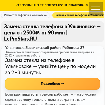
Skip
СЕРВИСНЫЙ ЦЕНТР ЛЕПРОСТАРС НА РЯБИКОВА, 37
Ремонт телефонов в Ульяно
to
content
Ремонт телефонов в Ульяновске
Замена стекла телефона в Ульяновске
Замена стекла телефона в Ульяновске —
цена от 2500₽, от 90 мин |
LeProStars.RU
Ульяновск, Засвияжский район, Рябикова 37
Замена стекла телефона с сохранением оригинальной матрицы • с
2012 • гарантия на работу
Замена стекла на телефоне в
Ульяновске — узнайте цену по модели
за 2–3 минуты.
Подробнее →
Если
картинка есть
и
сенсор работает
— часто можно
сделать
замену только стекла
и сохранить вашу
оригинальную матрицу. Если матрица/сенсор