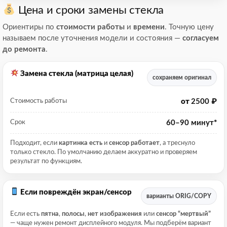
Цена и сроки замены стекла
Ориентиры по
стоимости работы
и
времени
. Точную цену
называем после уточнения модели и состояния —
согласуем
до ремонта
.
Замена стекла (матрица целая)
сохраняем оригинал
от
2500 ₽
Стоимость работы
60–90 минут
*
Срок
Подходит, если
картинка есть
и
сенсор работает
, а треснуло
только стекло. По умолчанию делаем аккуратно и проверяем
результат по функциям.
Если повреждён экран/сенсор
варианты ORIG/COPY
Если есть
пятна
,
полосы
,
нет изображения
или
сенсор “мертвый”
— чаще нужен ремонт дисплейного модуля. Мы подберём вариант