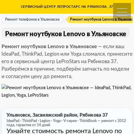
Skip
СЕРВИСНЫЙ ЦЕНТР ЛЕПРОСТАРС НА РЯБИКОВА, 37
Ремонт телефонов в Ульяно
to
content
Ремонт телефонов в Ульяновске
Ремонт ноутбуков Lenovo в Ульяновс
Ремонт ноутбуков Lenovo в Ульяновске
Ремонт ноутбуков Lenovo в Ульяновске
— если ваш
IdeaPad, ThinkPad, Legion или Yoga сломался, принесите
его в сервисный центр LeProStars на Рябикова 37.
Разберёмся в причине, подберём запчасть по модели
и согласуем цену до ремонта.
Ульяновск, Засвияжский район, Рябикова 37
IdeaPad · ThinkPad · Legion · Yoga · V-серия · ThinkBook — ремонт с 2012
года, гарантия от 14 дней
Узнайте стоимость ремонта Lenovo по