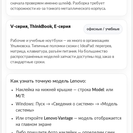
сначала проверяем именно шлейф. Разборка требует
осторожности из-за тонкого металлического корпуса.
V-серия, ThinkBook, E-серия
офисные / учебные
Рабочие и учебные ноутбуки — их много в организациях
Ульяновска. Типичные поломки схожи с IdeaPad: перегрев,
матрица, клавиатура, разъём питания. На большинство
распространённых моделей запчасти доступны под заказ в
стандартные сроки.
Как узнать точную модель Lenovo:
Наклейка на нижней крышке — строка
Model:
или
M/T:
Windows: Пуск → «Сведения о системе» → «Модель
системы»
Или откройте
Lenovo Vantage
— модель отображается
на главном экране
Либо пришлите фото наклейки — определим сами