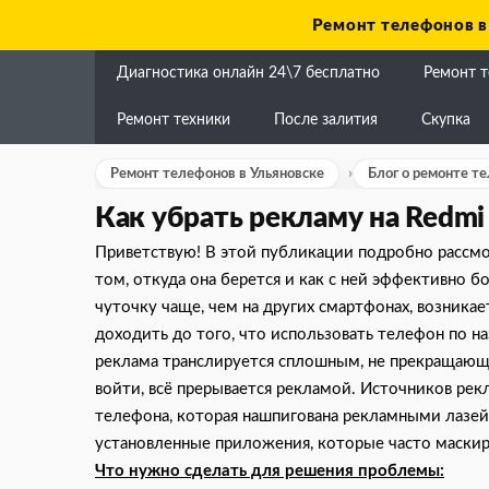
Skip
Ремонт телефонов в
to
content
Диагностика онлайн 24\7 бесплатно
Ремонт 
Ремонт техники
После залития
Скупка
Ремонт телефонов в Ульяновске
Блог о ремонте т
Как убрать рекламу на Redmi 
Приветствую! В этой публикации подробно рассм
том, откуда она берется и как с ней эффективно б
чуточку чаще, чем на других смартфонах, возник
доходить до того, что использовать телефон по 
реклама транслируется сплошным, не прекращающи
войти, всё прерывается рекламой. Источников ре
телефона, которая нашпигована рекламными лазей
установленные приложения, которые часто маски
Что нужно сделать для решения проблемы: