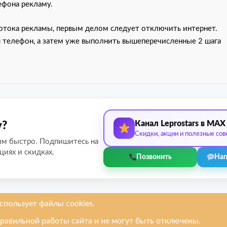
ефона рекламу.
 потока рекламы, первым делом следует отключить интернет.
аш телефон, а затем уже выполнить вышеперечисленные 2 шага
Канал Leprostars в MAX
у?
Скидки, акции и полезные сов
им быстро. Подпишитесь на
циях и скидках.
Позвонить
Нап
руем
Услуги
Ремонтируем
онов
Замена дисплея / экрана
Apple