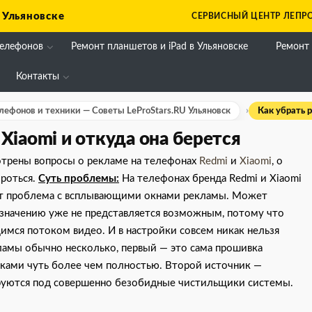
 Ульяновске
СЕРВИСНЫЙ ЦЕНТР ЛЕПРО
телефонов
Ремонт планшетов и iPad в Ульяновске
Ремонт
Контакты
елефонов и техники — Советы LeProStars.RU Ульяновск
Как убрать р
Xiaomi и откуда она берется
отрены вопросы о рекламе на телефонах
Redmi
и
Xiaomi
, о
ороться.
Суть проблемы:
На телефонах бренда Redmi и Xiaomi
ает проблема с всплывающими окнами рекламы. Может
назначению уже не представляется возможным, потому что
мся потоком видео. И в настройки совсем никак нельзя
кламы обычно несколько, первый — это сама прошивка
ками чуть более чем полностью. Второй источник —
руются под совершенно безобидные чистильщики системы.