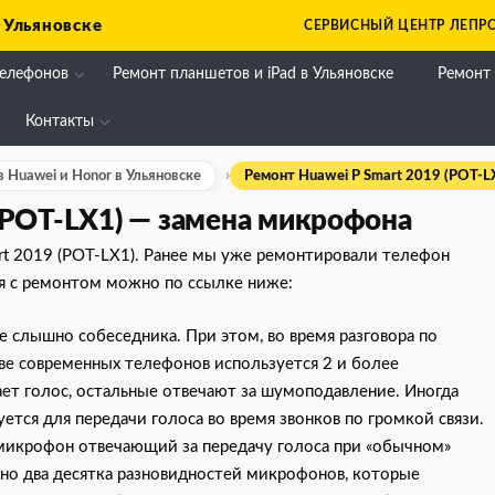
 Ульяновске
СЕРВИСНЫЙ ЦЕНТР ЛЕПРО
телефонов
Ремонт планшетов и iPad в Ульяновске
Ремонт
Контакты
 Huawei и Honor в Ульяновске
Ремонт Huawei P Smart 2019 (POT-L
(POT-LX1) — замена микрофона
rt 2019 (POT-LX1). Ранее мы уже ремонтировали телефон
я с ремонтом можно по ссылке ниже:
е слышно собеседника. При этом, во время разговора по
ве современных телефонов используется 2 и более
т голос, остальные отвечают за шумоподавление. Иногда
тся для передачи голоса во время звонков по громкой связи.
микрофон отвечающий за передачу голоса при «обычном»
но два десятка разновидностей микрофонов, которые