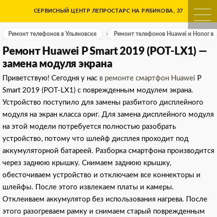
Skip
СЕРВИСНЫЙ ЦЕНТР ЛЕПРОСТАРС НА РЯБИКОВА, 37
Ремонт телефонов в Ульяно
to
content
Ремонт телефонов в Ульяновске
Ремонт телефонов Huawei и Honor в 
Ремонт Huawei P Smart 2019 (POT-LX1) —
замена модуля экрана
Приветствую! Сегодня у нас
в ремонте смартфон Huawei
P
Smart 2019 (POT-LX1) с поврежденным модулем экрана.
Устройство поступило для замены разбитого дисплейного
модуля на экран класса ориг. Для замена дисплейного модуля
на этой модели потребуется полностью разобрать
устройство, потому что шлейф дисплея проходит под
аккумуляторной батареей. Разборка смартфона производится
через заднюю крышку. Снимаем заднюю крышку,
обесточиваем устройство и отключаем все коннекторы и
шлейфы. После этого извлекаем платы и камеры.
Отклеиваем аккумулятор без использования нагрева. После
этого разогреваем рамку и снимаем старый поврежденным