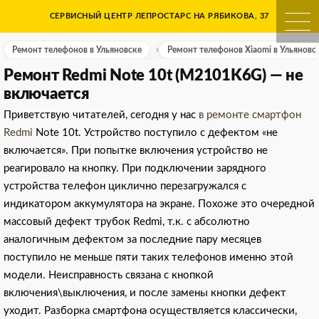
Skip
СЕРВИСНЫЙ ЦЕНТР ЛЕПРОСТАРС НА РЯБИКОВА, 37
Ремонт телефонов в Ульяно
to
content
Ремонт телефонов в Ульяновске
Ремонт телефонов Xiaomi в Ульяновс
Ремонт Redmi Note 10t (M2101K6G) — не
включается
Приветствую читателей, сегодня у нас
в ремонте смартфон
Redmi
Note 10t. Устройство поступило с дефектом «не
включается». При попытке включения устройство не
реагировало на кнопку. При подключении зарядного
устройства телефон циклично перезагружался с
индикатором аккумулятора на экране. Похоже это очередной
массовый дефект трубок Redmi, т.к. с абсолютно
аналогичным дефектом за последние пару месяцев
поступило не меньше пяти таких телефонов именно этой
модели. Неисправность связана с кнопкой
включения\выключения, и после замены кнопки дефект
уходит. Разборка смартфона осуществляется классически,