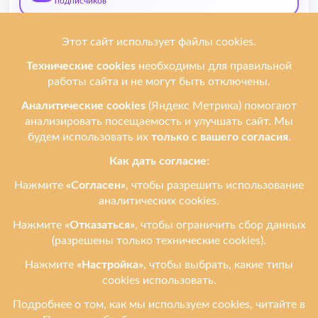
подписчиков
О нас
Мы ремонтируем
Услуги
Ремонтируем бренды
Контакты
Ульяновск, ул. Рябикова, 37
Фото входа и ориентиры →
+7 (908) 474-95-12
leprostars@gmail.com