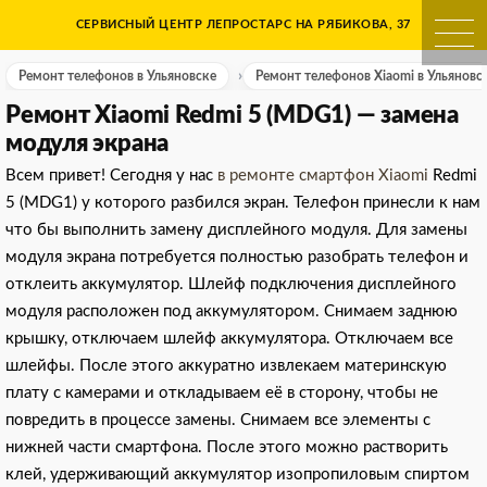
Skip
СЕРВИСНЫЙ ЦЕНТР ЛЕПРОСТАРС НА РЯБИКОВА, 37
Ремонт телефонов в Ульяно
to
content
Ремонт телефонов в Ульяновске
Ремонт телефонов Xiaomi в Ульяновс
Ремонт Xiaomi Redmi 5 (MDG1) — замена
модуля экрана
Всем привет! Сегодня у нас
в ремонте смартфон Xiaomi
Redmi
5 (MDG1) у которого разбился экран. Телефон принесли к нам
что бы выполнить замену дисплейного модуля. Для замены
модуля экрана потребуется полностью разобрать телефон и
отклеить аккумулятор. Шлейф подключения дисплейного
модуля расположен под аккумулятором. Снимаем заднюю
крышку, отключаем шлейф аккумулятора. Отключаем все
шлейфы. После этого аккуратно извлекаем материнскую
плату с камерами и откладываем её в сторону, чтобы не
повредить в процессе замены. Снимаем все элементы с
нижней части смартфона. После этого можно растворить
клей, удерживающий аккумулятор изопропиловым спиртом