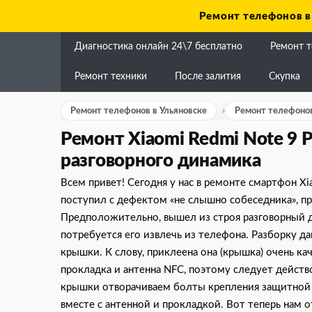
Skip
Ремонт телефонов в
to
content
Диагностика онлайн 24\7 бесплатно
Ремонт 
Ремонт техники
После залития
Скупка
Ремонт телефонов в Ульяновске
Ремонт телефонов
Ремонт Xiaomi Redmi Note 9 P
разговорного динамика
Всем привет! Сегодня у нас в ремонте смартфон Xi
поступил с дефектом «не слышно собеседника», пр
Предположительно, вышел из строя разговорный ди
потребуется его извлечь из телефона. Разборку д
крышки. К слову, приклеена она (крышка) очень к
прокладка и антенна NFC, поэтому следует действо
крышки отворачиваем болты крепления защитной
вместе с антенной и прокладкой. Вот теперь нам 