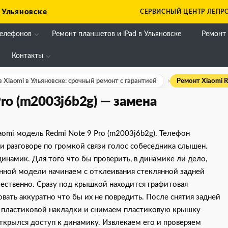
 Ульяновске
СЕРВИСНЫЙ ЦЕНТР ЛЕПРО
телефонов
Ремонт планшетов и iPad в Ульяновске
Ремонт
Контакты
 Xiaomi в Ульяновске: срочный ремонт с гарантией
Ремонт Xiaomi R
ro (m2003j6b2g) — замена
aomi модель Redmi Note 9 Pro (m2003j6b2g). Телефон
и разговоре по громкой связи голос собеседника слышен.
намик. Для того что бы проверить, в динамике ли дело,
анной модели начинаем с отклеивания стеклянной задней
ачественно. Сразу под крышкой находится графитовая
вать аккуратно что бы их не повредить. После снятия задней
 пластиковой накладки и снимаем пластиковую крышку
открылся доступ к динамику. Извлекаем его и проверяем