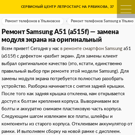
Skip
СЕРВИСНЫЙ ЦЕНТР ЛЕПРОСТАРС НА РЯБИКОВА, 37
Ремонт телефонов в Ульяно
to
content
Ремонт телефонов в Ульяновске
Ремонт телефонов Samsung в Ульянов
Ремонт Samsung A51 (a515f) — замена
модуля экрана на оригинальный
Всем привет! Сегодня у нас
в ремонте смартфон Samsung
a51
(a515f) с дефектом «разбит экран». Для замены клиент
выбрал оригинальное качество (это, кстати, единственно
правильный выбор при ремонте этой модели Samsung). Для
замены модуля экрана потребуется полностью разобрать
устройство. Разборка начинается с снятия задней крышки.
После того как задняя крышка отклеена, нам открывается
доступ к болтам крепления корпуса. Выворачиваем все
болты и аккуратно снимаем пластиковую часть корпуса.
Следующим шагом извлекаем все платы, шлейфы и
компоненты из старого корпуса. Отклеиваем аккумулятор от
рамки. И выполняем сборку на новой рамке с дисплеем.