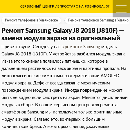
Skip
СЕРВИСНЫЙ ЦЕНТР ЛЕПРОСТАРС НА РЯБИКОВА, 37
Ремонт телефонов в Ульяно
to
content
Ремонт телефонов в Ульяновске
Ремонт телефонов Samsung в Ульянов
Ремонт Samsung Galaxy J8 2018 (J810F) —
замена модуля экрана на оригинальный
Приветствуем! Сегодня у нас
в ремонте Samsung
модель
Galaxy J8 2018 (J810F). У устройства разбился модуль экрана.
Из-за этого сначала появилось пятнышко, которое в
дальнейшем растеклось на весь экран и картинка пропала. На
лицо классические симптомы разгерметизации AMOLED
модуля экрана. Дефект всегда связан с механическим
повреждением модуля экрана. Иногда повреждение может
быть не видно если смотреть на экран. Меняется дисплейный
модуль в сборе. В нашем сервисном центре для ремонта
смартфонов Samsung мы используем только оригинальные
модули экрана. Связано это, во-первых, с большим
количеством брака. А во-вторых с непредсказуемым