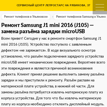
Skip
СЕРВИСНЫЙ ЦЕНТР ЛЕПРОСТАРС НА РЯБИКОВА, 37
Ремонт телефонов в Ульяно
to
content
Ремонт телефонов в Ульяновске
Ремонт телефонов Samsung в Ульянов
Ремонт Samsung J1 mini 2016 (J105) —
замена разъёма зарядки microUSB
Всем привет! Сегодня у нас в ремонте смартфон Samsung J1
mini 2016 (J105). Устройство поступило с заявленным
дефектом «не заряжается». В ходе визуального осмотра
установлено, что разъём подключения зарядного устройства
microUSB имеет механические повреждения. Вероятнее всего
эти повреждения и являются причиной возникновения
дефекта. Клиент принял решение выполнить замену разъёма
зарядки и мы приступили к ремонту. Разъём распаян на
материнской плате устройства, в нижней её части. Для
замены разъёма потребуется извлечь материнскую плату из
корпуса устройства. Для того что бы извлечь материнскую
плату из корпуса необходимо отклеить дисплейный модуль.