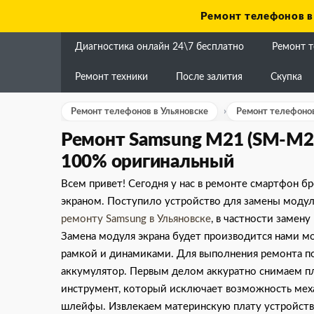
Skip
Ремонт телефонов в
to
content
Диагностика онлайн 24\7 бесплатно
Ремонт 
Ремонт техники
После залития
Скупка
Ремонт телефонов в Ульяновске
Ремонт телефонов
Ремонт Samsung M21 (SM-M21
100% оригинальный
Всем привет! Сегодня у нас в ремонте смартфон 
экраном. Поступило устройство для замены модул
ремонту Samsung в Ульяновске
, в частности замен
Замена модуля экрана будет производится нами мо
рамкой и динамиками. Для выполнения ремонта по
аккумулятор. Первым делом аккуратно снимаем п
инструмент, который исключает возможность мех
шлейфы. Извлекаем материнскую плату устройства