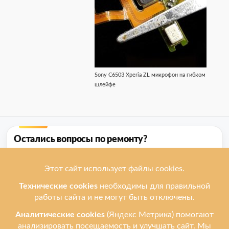
Sony C6503 Xperia ZL микрофон на гибком
шлейфе
Остались вопросы по ремонту?
Напишите нам в MAX или Telegram — ответим быстро.
Подпишитесь на канал в MAX, чтобы первыми узнавать об акциях
и скидках.
Акции
Канал Leprostars в MAX
→
Скидки, акции и полезные советы — только для
подписчиков