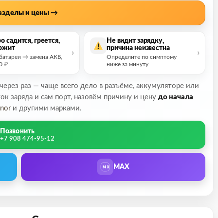
азделы и цены →
о садится, греется,
Не видит зарядку,
ржит
причина неизвестна
батареи → замена АКБ,
Определите по симптому
0 ₽
ниже за минуту
 через раз — чаще всего дело в разъёме, аккумуляторе или
ток заряда и сам порт, назовём причину и цену
до начала
nor
и другими марками.
Позвонить
+7 908 474-95-12
MAX