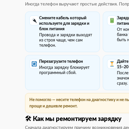
Иногда телефон выручают простые действия. Попро
Смените кабель который
Заряди
используете для зарядки и
питан
блок питания
От ко
банка
Провода и зарядки выходят
быть 
из строя чаще, чем сам
телефон.
Перезагрузите телефон
Дайте
15–20
Иногда зарядку блокирует
программный сбой.
После
значок
сразу.
Не помогло — несите телефон на диагностику и не пы
проще и дешевле ремонт.
🛠 Как мы ремонтируем зарядку
Сначала диагностируем причину возникновения де