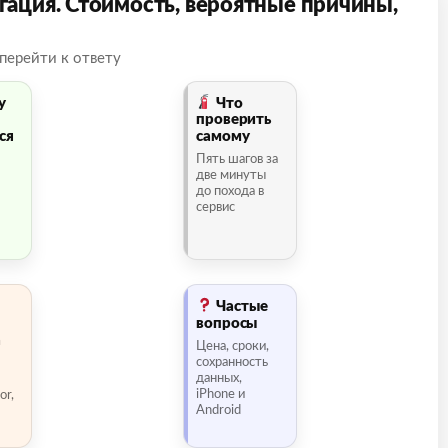
гация. Стоимость, вероятные причины,
перейти к ответу
у
Что
проверить
ся
самому
Пять шагов за
две минуты
до похода в
сервис
Частые
вопросы
а
Цена, сроки,
сохранность
данных,
iPhone и
or,
Android