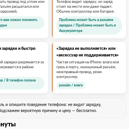
ть провод под углом или
Телефон видит зарядку, но заряд
Разъём расшатался или
стоит на месте или даже падает.
оррозией.
Обычно контроллер или батарея.
го вам нужно поменять
Проблема может быть в разъёме
ядки
зарядки / Проблема может быть в
Аккумуляторе
и зарядке и быстро
«Зарядка не выполняется» или
«аксессуар не поддерживается»
й зарядки разряжается за
Частая ситуация на iPhone: влага или
нагревается в районе
грязь в порту, изношенный разъём,
неисправный провод, реже
контроллер.
р / В телефон попала
разъём / влага
 и опишите поведение телефона: не видит зарядку,
 Подскажем вероятную причину и цену — бесплатно.
инуты