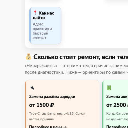
Как нас
найти
Адрес,
ориентир и
быстрый
контакт
Сколько стоит ремонт, если те
«Не заряжается» — это симптом, а причин за ним 
после диагностики. Ниже — ориентиры по самым ча
Замена разъёма зарядки
Замена ак
от 1500 ₽
от 2500
Type-C, Lightning, micro-USB. Самая
Когда батаре
частая причина.
не держит за
Подробнее и цены
Подробнее 