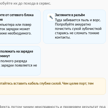
буйте их до похода в сервис.
те от сетевого блока
Загляните в разъём
ия
Туда забивается пыль и ворс.
Попробуйте аккуратно
мпьютера или повер
почистить сухой зубочисткой
 ток зарядки может
стараясь не сломать тонкие
ниже необходимого.
контакты.
 полежать на зарядке
 минут
 полного разряда
 зарядки появляется не
тайтесь вставить кабель глубже силой. Чем целее порт, тем
фекта, потом чиним неисправность и проверяем результат под