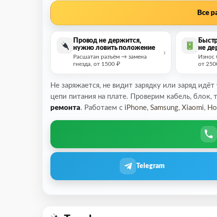
Все р
Провод не держится,
Быстр
нужно ловить положение
не де
Расшатан разъём → замена
Износ 
гнезда, от 1500 ₽
от 250
Не заряжается, не видит зарядку или заряд идёт
цепи питания на плате. Проверим кабель, блок, 
ремонта
. Работаем с
iPhone
,
Samsung
,
Xiaomi
,
Ho
Telegram