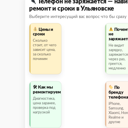
Телефон не заряжается — нави
ремонт и сроки в Ульяновске
Выберите интересущий вас вопрос что бы сразу 
Цены и
Почем
сроки
не
заряжает
Сколько
стоит, от чего
Не видит
зависит цена,
зарядку,
за сколько
заряжается
починим
через раз,
греется,
медленно
🛠 Как мы
По
ремонтируем
бренду
телефон
Диагностика,
цена заранее,
iPhone,
проверка под
Samsung,
нагрузкой
Xiaomi, Hon
Realme и
другие