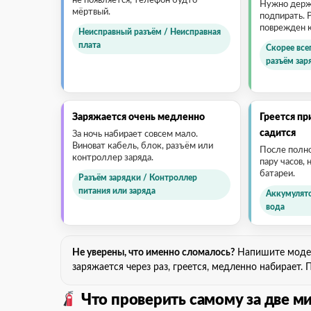
Нужно держа
мёртвый.
подпирать. 
поврежден к
Неисправный разъём / Неисправная
плата
Скорее все
разъём зар
Заряжается очень медленно
Греется пр
садится
За ночь набирает совсем мало.
Виноват кабель, блок, разъём или
После полно
контроллер заряда.
пару часов, 
батареи.
Разъём зарядки / Контроллер
питания или заряда
Аккумулято
вода
Не уверены, что именно сломалось?
Напишите модель
заряжается через раз, греется, медленно набирает.
Что проверить самому за две м