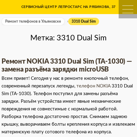
Skip
СЕРВИСНЫЙ ЦЕНТР ЛЕПРОСТАРС НА РЯБИКОВА, 37
Ремонт телефонов в Ульяно
to
content
Ремонт телефонов в Ульяновске
3310 Dual Sim
Метка:
3310 Dual Sim
Ремонт NOKIA 3310 Dual Sim (TA-1030) —
замена разъёма зарядки microUSB
Всем привет! Сегодня у нас в ремонте кнопочный телефон,
современный перезапуск легенды,
телефон NOKIA
3310 Dual
Sim (TA-1030). Телефон поступил для замены разъёма
зарядки. Разъём устройства имеет явные механические
повреждения не совместимые с нормальной работой.
Разборка телефона достаточно простая. Снимаем заднюю
крышку, выворачиваем болты крепления корпуса и извлекаем
материнскую плату сотового телефона из корпуса.