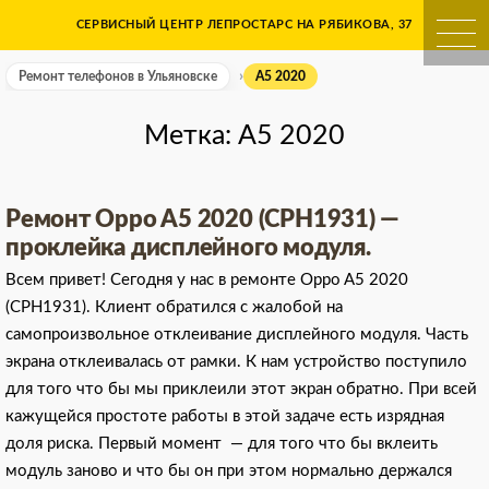
Skip
СЕРВИСНЫЙ ЦЕНТР ЛЕПРОСТАРС НА РЯБИКОВА, 37
Ремонт телефонов в Ульяно
to
content
Ремонт телефонов в Ульяновске
A5 2020
Метка:
A5 2020
Ремонт Oppo A5 2020 (CPH1931) —
проклейка дисплейного модуля.
Всем привет! Сегодня у нас в ремонте Oppo A5 2020
(CPH1931). Клиент обратился с жалобой на
самопроизвольное отклеивание дисплейного модуля. Часть
экрана отклеивалась от рамки. К нам устройство поступило
для того что бы мы приклеили этот экран обратно. При всей
кажущейся простоте работы в этой задаче есть изрядная
доля риска. Первый момент — для того что бы вклеить
модуль заново и что бы он при этом нормально держался