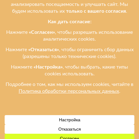
Услуги
Ремонтируем бренды
Контакты
Ульяновск, ул. Рябикова, 37
Фото входа и ориентиры →
+7 (908) 474-95-12
leprostars@gmail.com
Пн–Пт: 11:00–18:00
Сб–Вс: 11:00–16:00
2012–2026 Leprostars.ru (Лепростарс точка ру) — ремонт телефонов,
планшетов и ноутбуков в Ульяновске