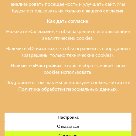
Услуги
Ремонтируем бренды
Контакты
Ульяновск, ул. Рябикова, 37
Фото входа и ориентиры →
+7 (908) 474-95-12
leprostars@gmail.com
Пн–Пт: 11:00–18:00
Сб–Вс: 11:00–16:00
2012–2026 Leprostars.ru (Лепростарс точка ру) — ремонт телефонов,
планшетов и ноутбуков в Ульяновске