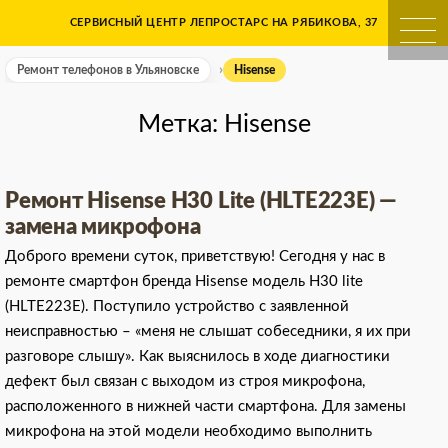
Skip
СЕРВИСНЫЙ ЦЕНТР ЛЕПРОСТАРС НА РЯБИКОВА, 37
Ремонт телефонов в Ульяно
to
content
Ремонт телефонов в Ульяновске
Hisense
Метка:
Hisense
Ремонт Hisense H30 Lite (HLTE223E) —
замена микрофона
Доброго времени суток, приветствую! Сегодня у нас в
ремонте смартфон бренда Hisense модель H30 lite
(HLTE223E). Поступило устройство с заявленной
неисправностью – «меня не слышат собеседники, я их при
разговоре слышу». Как выяснилось в ходе диагностики
дефект был связан с выходом из строя микрофона,
расположенного в нижней части смартфона. Для замены
микрофона на этой модели необходимо выполнить