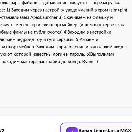
овка пары файлов — добавление аккаунта — перезагрузка.
е: 1) Заходим через настройку уведомлений в хром (sim+pin)
устанавливаем ApexLauncher 3) Скачиваем на флешку и
аккаунт менеджер и квикшортмейкер. (ищем в интернете, на
обные файлы не публикуются) 4)Заходим в настройки
лючаем андроид гоу и гугл сервисы. 5)Качаем и
квитшортмейкер. Заходим в приложение и выполняем вход в
бую от которой известны логин и пароль. 6)Выполняем
 проходим мастера настройки до конца. Вуаля :)
Канал Leprostars в MAX
у?