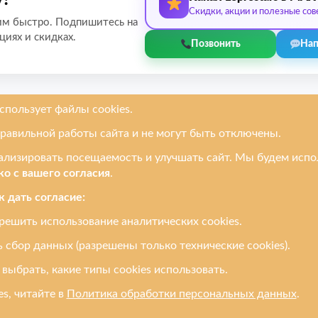
Скидки, акции и полезные сов
им быстро. Подпишитесь на
циях и скидках.
Позвонить
Нап
руем
Услуги
Ремонтируем
онов
Замена дисплея / экрана
Apple
етов
Замена стекла
Samsung
ков
Замена разъёма
Redmi / Xiaomi
ютеров
Замена динамика /
Honor / Huawe
микрофона
и
Oppo / Realme
Замена аккумулятора
и все другие
Ремонт после воды
Разблокировка телефона
Прошивка
Доставка