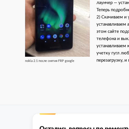
лаунчер — устан
Теперь подробне
2) Скачиваем и 
устанавливаем 
этом сайте под
телефона и вык
устанавливаем 
учетку гугл лю
перезагрузку, и
nokia 2.1 после снятия FRP google
Остались вопросы по ремонт