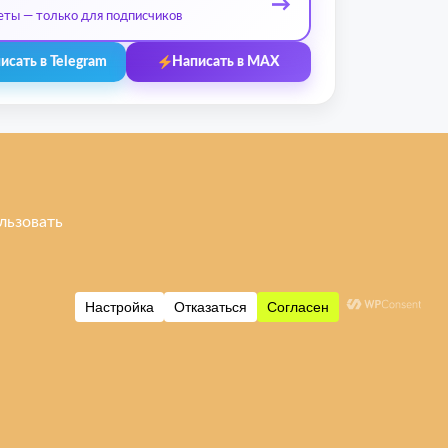
→
еты — только для подписчиков
исать в Telegram
Написать в MAX
 бренды
Контакты
Ульяновск, ул. Рябикова, 37
Фото входа и ориентиры →
+7 (908) 474-95-12
 / Poco
leprostars@gmail.com
i
Пн–Пт: 11:00–18:00
Сб–Вс: 11:00–16:00