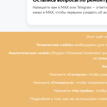
Напишите нам в MAX или Telegram — ответ
канал в MAX, чтобы первыми узнавать об ак
О нас
Мы ремонти
Ремонт телеф
Leprostars.ru (Лепростарс точка
ру) — ремонт телефонов,
Ремонт планш
планшетов и ноутбуков в
Ремонт ноутбу
Ульяновске. Работаем с 2012
года. Быстро, честно, рядом.
Ремонт компь
Ремонт техник
Публичная оферта
Политика обработки
персональных данных
Реквизиты
Карта сайта