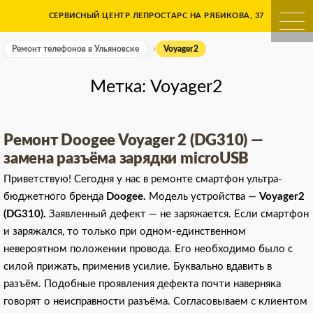
Skip
СЕРВИСНЫЙ ЦЕНТР ЛЕПРОСТАРС НА РЯБИКОВА, 37
Ремонт телефонов в Ульяно
to
content
Ремонт телефонов в Ульяновске
Voyager2
Метка:
Voyager2
Ремонт Doogee Voyager 2 (DG310) —
замена разъёма зарядки microUSB
Приветствую! Сегодня у нас в ремонте смартфон ультра-
бюджетного бренда
Doogee.
Модель устройства —
Voyager2
(DG310).
Заявленный дефект — не заряжается. Если смартфон
и заряжался, то только при одном-единственном
невероятном положении провода. Его необходимо было с
силой прижать, применив усилие. Буквально вдавить в
разъём. Подобные проявления дефекта почти наверняка
говорят о неисправности разъёма. Согласовываем с клиентом