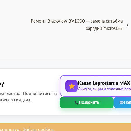
Ремонт Blackview BV1000 — замена разъёма
зарядки microUSB
Канал Leprostars в MAX
у?
Скидки, акции и полезные сов
им быстро. Подпишитесь на
циях и скидках.
Позвонить
Нап
руем
Услуги
Ремонтируем