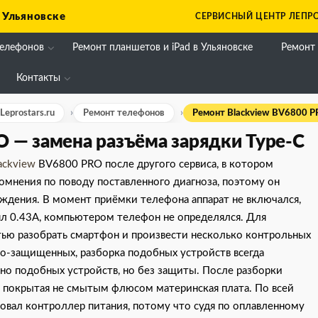
 Ульяновске
СЕРВИСНЫЙ ЦЕНТР ЛЕПРО
телефонов
Ремонт планшетов и iPad в Ульяновске
Ремонт
Контакты
eprostars.ru
Ремонт телефонов
Ремонт Blackview BV6800 P
O — замена разъёма зарядки Type-C
ackview
BV6800 PRO после другого сервиса, в котором
сомнения по поводу поставленного диагноза, поэтому он
рждения. В момент приёмки телефона аппарат не включался,
ял 0.43A, компьютером телефон не определялся. Для
тью разобрать смартфон и произвести несколько контрольных
го-защищенных, разборка подобных устройств всегда
ьно подобных устройств, но без защиты. После разборки
о покрытая не смытым флюсом материнская плата. По всей
вал контроллер питания, потому что судя по оплавленному