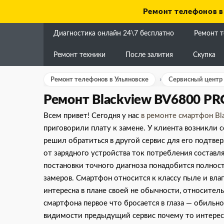
Skip
Ремонт телефонов в
to
content
Диагностика онлайн 24\7 бесплатно
Ремонт 
Ремонт техники
После залития
Скупка
Ремонт телефонов в Ульяновске
Сервисный центр L
Ремонт Blackview BV6800 PR
Всем привет! Сегодня у нас
в ремонте смартфон Bl
приговорили плату к замене. У клиента возникли 
решил обратиться в другой сервис для его подтве
от зарядного устройства ток потребления составл
постановки точного диагноза понадобится полнос
замеров. Смартфон относится к классу пыле и вла
интересна в плане своей не обычности, относител
смартфона первое что бросается в глаза — обильн
видимости предыдущий сервис почему то интересо