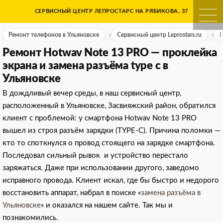
Skip
СЕРВИСНЫЙ ЦЕНТР ЛЕПРОСТАРС НА РЯБИКОВА, 37
Ремонт телефонов в Ульяно
to
content
Ремонт телефонов в Ульяновске
Сервисный центр Leprostars.ru
Р
Ремонт Hotwav Note 13 PRO — проклейка
экрана и замена разъёма type c в
Ульяновске
В дождливый вечер среды, в наш сервисный центр,
расположенный в Ульяновске, Засвияжский район, обратился
клиент с проблемой: у смартфона Hotwav Note 13 PRO
вышел из строя разъём зарядки (TYPE-C). Причина поломки —
кто то споткнулся о провод стоящего на зарядке смартфона.
Последовал сильный рывок и устройство перестало
заряжаться. Даже при использовании другого, заведомо
исправного провода. Клиент искал, где бы быстро и недорого
восстановить аппарат, набрал в поиске «
замена разъёма в
Ульяновске
» и оказался на нашем сайте. Так мы и
познакомились.