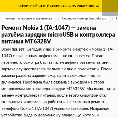
Skip
СЕРВИСНЫЙ ЦЕНТР ЛЕПРОСТАРС НА РЯБИКОВА, 37
Ремонт телефонов в Ульяно
to
content
Ремонт телефонов в Ульяновске
Сервисный центр Leprostars.ru
Р
Ремонт Nokia 1 (TA-1047) — замена
разъёма зарядки microUSB и контроллера
питания MT6328V
Всем привет! Сегодня у нас
в ремонте смартфон Nokia
1 (TA-
1047) с заявленным дефектом — не включается. После
первичного осмотра был выявлен дефект разъёма питания,
зарядка осуществлялась только в одном положении. После
замены разъёма зарядки смартфон заряжался — но не
включался. Проблема была связана с выходом из строя
микросхемы контроллера зарядки MT6328V. Мы выполнили
замену контроллера питания, после этого смартфон стал
включаться и нормально работать. На этом наш ремонт
телефона Nokia 1 (TA-1047) успешно завершен. Исправное
устройство выдано довольному владельцу, который