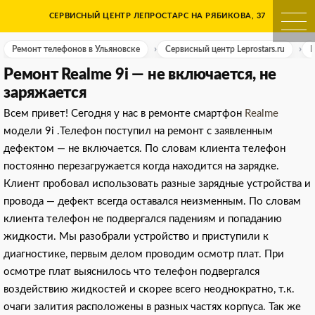
Skip
СЕРВИСНЫЙ ЦЕНТР ЛЕПРОСТАРС НА РЯБИКОВА, 37
Ремонт телефонов в Ульяно
to
content
Ремонт телефонов в Ульяновске
Сервисный центр Leprostars.ru
Р
Ремонт Realme 9i — не включается, не
заряжается
Всем привет! Сегодня у нас в ремонте смартфон
Realme
модели 9i .Телефон поступил на ремонт с заявленным
дефектом — не включается. По словам клиента телефон
постоянно перезагружается когда находится на зарядке.
Клиент пробовал использовать разные зарядные устройства и
провода — дефект всегда оставался неизменным. По словам
клиента телефон не подвергался падениям и попаданию
жидкости. Мы разобрали устройство и приступили к
диагностике, первым делом проводим осмотр плат. При
осмотре плат выяснилось что телефон подвергался
воздействию жидкостей и скорее всего неоднократно, т.к.
очаги залития расположены в разных частях корпуса. Так же