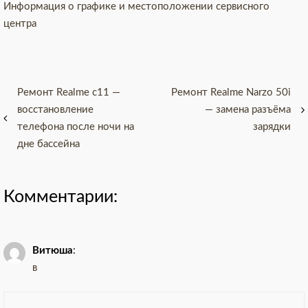
Информация о графике и местоположении сервисного
центра
Навигация
Ремонт Realme c11 —
Ремонт Realme Narzo 50i
восстановление
— замена разъёма
по
телефона после ночи на
зарядки
записям
дне бассейна
Комментарии:
Витюша
:
в