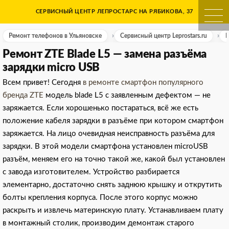
Skip
СЕРВИСНЫЙ ЦЕНТР ЛЕПРОСТАРС НА РЯБИКОВА, 37
Ремонт телефонов в Ульяно
to
content
Ремонт телефонов в Ульяновске
Сервисный центр Leprostars.ru
Р
Ремонт ZTE Blade L5 — замена разъёма
зарядки micro USB
Всем привет! Сегодня
в ремонте смартфон популярного
бренда ZTE
модель blade L5 с заявленным дефектом — не
заряжается. Если хорошенько постараться, всё же есть
положение кабеля зарядки в разъёме при котором смартфон
заряжается. На лицо очевидная неисправность разъёма для
зарядки. В этой модели смартфона установлен microUSB
разъём, меняем его на точно такой же, какой был установлен
с завода изготовителем. Устройство разбирается
элементарно, достаточно снять заднюю крышку и открутить
болты крепления корпуса. После этого корпус можно
раскрыть и извлечь материнскую плату. Устанавливаем плату
в монтажный столик, производим демонтаж старого