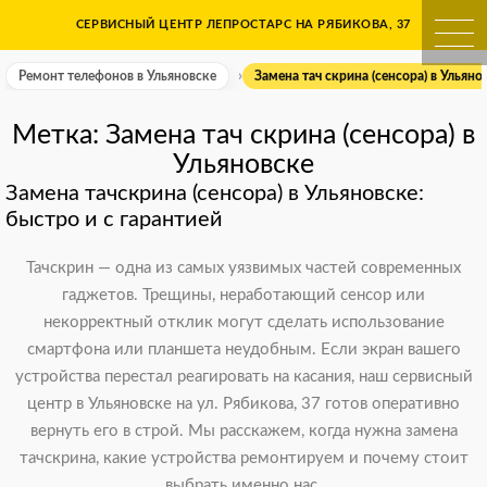
Skip
СЕРВИСНЫЙ ЦЕНТР ЛЕПРОСТАРС НА РЯБИКОВА, 37
Ремонт телефонов в Ульяно
to
content
Ремонт телефонов в Ульяновске
Замена тач скрина (сенсора) в Ульяно
Метка:
Замена тач скрина (сенсора) в
Ульяновске
Замена тачскрина (сенсора) в Ульяновске:
быстро и с гарантией
Тачскрин — одна из самых уязвимых частей современных
гаджетов. Трещины, неработающий сенсор или
некорректный отклик могут сделать использование
смартфона или планшета неудобным. Если экран вашего
устройства перестал реагировать на касания, наш сервисный
центр в Ульяновске на ул. Рябикова, 37 готов оперативно
вернуть его в строй. Мы расскажем, когда нужна замена
тачскрина, какие устройства ремонтируем и почему стоит
выбрать именно нас.