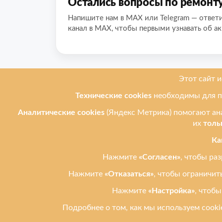
Остались вопросы по ремонт
Напишите нам в MAX или Telegram — ответ
канал в MAX, чтобы первыми узнавать об ак
О нас
Мы ремонти
Ремонт телеф
Leprostars.ru (Лепростарс точка
ру) — ремонт телефонов,
Ремонт планш
планшетов и ноутбуков в
Ремонт ноутбу
Ульяновске. Работаем с 2012
года. Быстро, честно, рядом.
Ремонт компь
Ремонт техник
Публичная оферта
Политика обработки
персональных данных
Реквизиты
Карта сайта