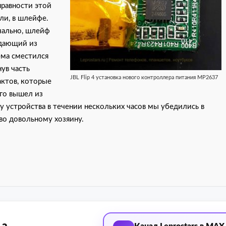
правности этой
ли, в шлейфе.
чально, шлейф
дающий из
ёма сместился
ув часть
JBL Flip 4 установка нового контроллера питания MP2637
актов, которые
го вышел из
 устройства в течении нескольких часов мы убедились в
во довольному хозяину.