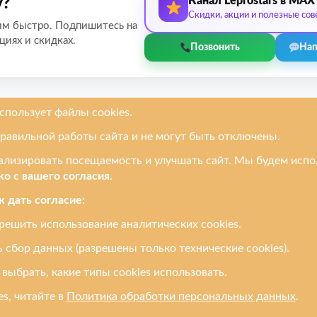
Канал Leprostars в MAX
у?
Скидки, акции и полезные сов
им быстро. Подпишитесь на
циях и скидках.
Позвонить
Нап
руем
Услуги
Ремонтируем
онов
Замена дисплея / экрана
Apple
етов
Замена стекла
Samsung
ков
Замена разъёма
Redmi / Xiaomi
ютеров
Замена динамика /
Honor / Huawe
микрофона
и
Oppo / Realme
Замена аккумулятора
и все другие
Ремонт после воды
Разблокировка телефона
Прошивка
Доставка