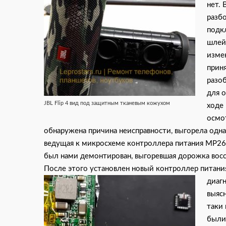
нет.
разбо
подк
шлей
изме
прин
разоб
для о
JBL Flip 4 вид под защитным тканевым кожухом
ходе 
осмо
обнаружена причина неисправности, выгорела одн
ведущая к микросхеме контроллера питания MP26
был нами демонтирован, выгоревшая дорожка восс
После этого установлен новый контроллер питани
диаг
выясн
таки
были