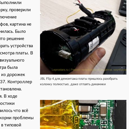
Выполнили
рку, проверили
лючение
фов, картина не
нилась. Было
ято решение
рать устройства
смотра платы. В
визуального
тра была
а из дорожек
JBL Flip 4 для демонтажа платы пришлось разобрать
37. Контроллер
колонку полностью, даже отпаять динамики
тановлена.
я.
В ходе
ностики
илось что всё
 корни проблемы
 в типовой