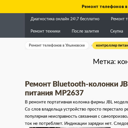
Skip
Ремонт телефонов в
to
content
Диагностика онлайн 24\7 бесплатно
Ремонт 
Ремонт техники
После залития
Скупка
Ремонт телефонов в Ульяновске
контроллер пита
Метка:
ко
Ремонт Bluetooth-колонки JB
питания MP2637
В ремонте портативная колонка фирмы JBL модель F
Со слов владельца устройство просто перестало ре
популярная неисправность связанная с самопроиз
ток не потребляет. Индикации зарядки нет. Следо