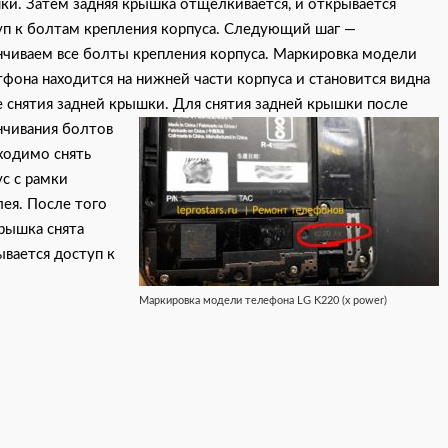
ки. Затем задняя крышка отщелкивается, и открывается
уп к болтам крепления корпуса. Следующий шаг —
нчиваем все болты крепления корпуса. Маркировка модели
фона находится на нижней части корпуса и становится видна
е снятия задней крышки.
Для снятия задней крышки после
нчивания болтов
ходимо снять
с с рамки
ея. После того
рышка снята
вается доступ к
Маркировка модели телефона LG K220 (x power)