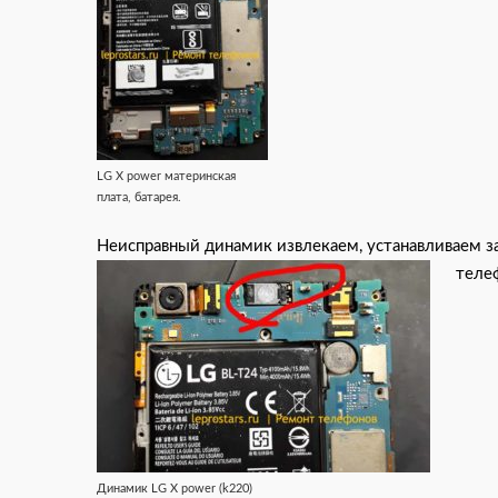
LG X power материнская
плата, батарея.
Неисправный динамик извлекаем, устанавливаем з
теле
Динамик LG X power (k220)