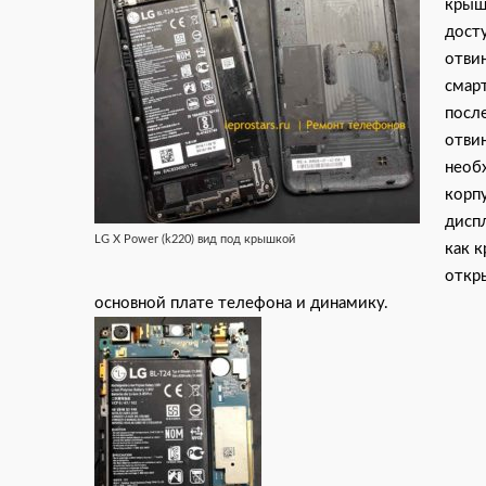
крыш
дост
отви
смарт
посл
отви
необ
корпу
диспл
LG X Power (k220) вид под крышкой
как к
откры
основной плате телефона и динамику.