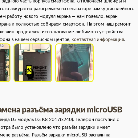
м заднюю часть корпуса смартфона. Отключаем шлейфы и
ого аккуратно разогреваем на сепараторе рамку дисплейного
ем работу нового модуля экрана — нам повезло, экран
крана и полностью собираем смартфон. На этом наш ремонт
й хозяин продолжил использование любимого устройства.
фона в нашем сервисном центре,
контактная информация
.
замена разъёма зарядки microUSB
ренда LG модель LG K8 2017(x240). Телефон поступил с
мотра было установлено что разъём зарядки имеет
ене разъёма. Разъём зарядки microUSB распаян на