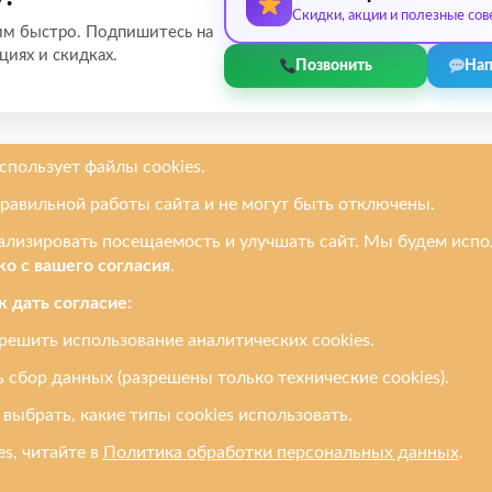
Скидки, акции и полезные сов
им быстро. Подпишитесь на
циях и скидках.
Позвонить
Нап
руем
Услуги
Ремонтируем
онов
Замена дисплея / экрана
Apple
етов
Замена стекла
Samsung
ков
Замена разъёма
Redmi / Xiaomi
ютеров
Замена динамика /
Honor / Huawe
микрофона
и
Oppo / Realme
Замена аккумулятора
и все другие
Ремонт после воды
Разблокировка телефона
Прошивка
Доставка