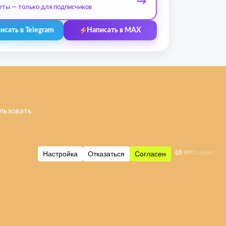
→
еты — только для подписчиков
исать в Telegram
Написать в MAX
 бренды
Контакты
Ульяновск, ул. Рябикова, 37
Фото входа и ориентиры →
+7 (908) 474-95-12
 / Poco
leprostars@gmail.com
i
Пн–Пт: 11:00–18:00
Сб–Вс: 11:00–16:00