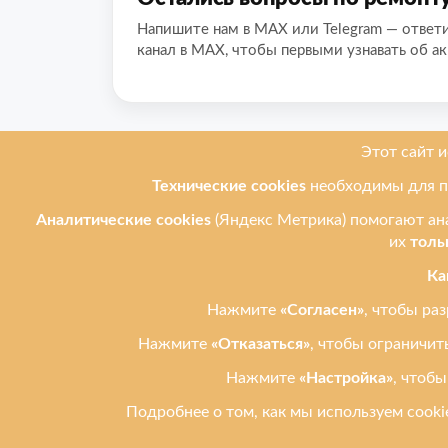
Напишите нам в MAX или Telegram — ответ
канал в MAX, чтобы первыми узнавать об ак
О нас
Мы ремонти
Ремонт телеф
Leprostars.ru (Лепростарс точка
ру) — ремонт телефонов,
Ремонт планш
планшетов и ноутбуков в
Ремонт ноутбу
Ульяновске. Работаем с 2012
года. Быстро, честно, рядом.
Ремонт компь
Ремонт техник
Публичная оферта
Политика обработки
персональных данных
Реквизиты
Карта сайта