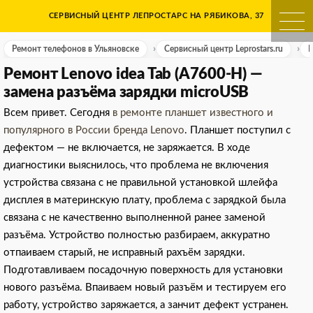
Skip
СЕРВИСНЫЙ ЦЕНТР ЛЕПРОСТАРС НА РЯБИКОВА, 37
Ремонт телефонов в Ульяно
to
content
Ремонт телефонов в Ульяновске
Сервисный центр Leprostars.ru
Р
Ремонт Lenovo idea Tab (A7600-H) —
замена разъёма зарядки microUSB
Всем привет. Сегодня
в ремонте планшет известного и
популярного в России бренда Lenovo
. Планшет поступил с
дефектом — не включается, не заряжается. В ходе
диагностики выяснилось, что проблема не включения
устройства связана с не правильной установкой шлейфа
дисплея в материнскую плату, проблема с зарядкой была
связана с не качественно выполненной ранее заменой
разъёма. Устройство полностью разбираем, аккуратно
отпаиваем старый, не исправный рахъём зарядки.
Подготавливаем посадочную поверхность для установки
нового разъёма. Впаиваем новый разъём и тестируем его
работу, устройство заряжается, а занчит дефект устранен.